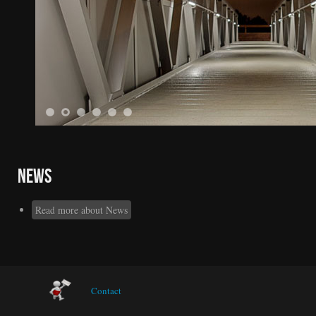
1
2
3
4
5
6
News
Read more
about News
Contact